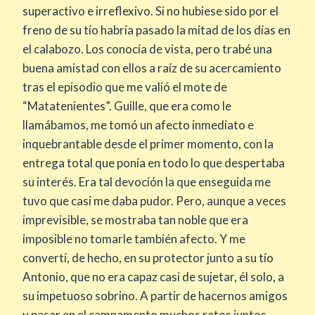
superactivo e irreflexivo. Si no hubiese sido por el
freno de su tío habría pasado la mitad de los días en
el calabozo. Los conocía de vista, pero trabé una
buena amistad con ellos a raíz de su acercamiento
tras el episodio que me valió el mote de
“Matatenientes”. Guille, que era como le
llamábamos, me tomó un afecto inmediato e
inquebrantable desde el primer momento, con la
entrega total que ponía en todo lo que despertaba
su interés. Era tal devoción la que enseguida me
tuvo que casi me daba pudor. Pero, aunque a veces
imprevisible, se mostraba tan noble que era
imposible no tomarle también afecto. Y me
convertí, de hecho, en su protector junto a su tío
Antonio, que no era capaz casi de sujetar, él solo, a
su impetuoso sobrino. A partir de hacernos amigos
y pasar en el campamento muchos ratos juntos