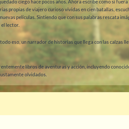
 quedado ciego hace pocos años. Ahora escribe como si fuera
as propias de viajero curioso vividas en cien batallas, escu
uevas películas. Sintiendo que con sus palabras rescata imá
el lector.
odo eso, un narrador de historias que llega con las calzas ll
rentemente libros de aventuras y acción, incluyendo conocido
njustamente olvidados.