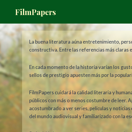
Saltar
FilmPapers
al
contenido
La buena literatura aúna entretenimiento, perso
constructiva. Entre las referencias más claras 
En cada momento de la historia varían los gustos
sellos de prestigio apuesten más por la populari
FilmPapers cuidará la calidad literaria y human
públicos con más o menos costumbre de leer. Apo
acostumbrado a ver series, películas y noticia
del mundo audiovisual y familiarizado con la esc