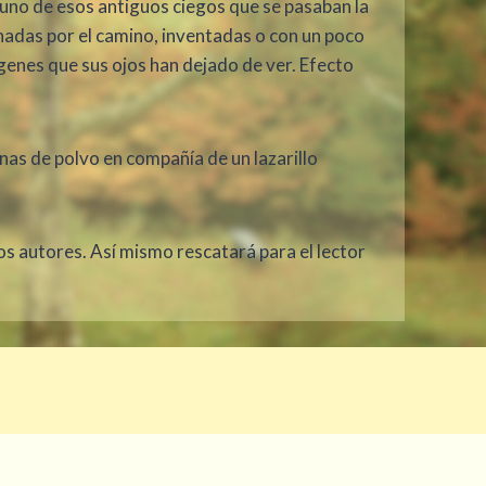
 uno de esos antiguos ciegos que se pasaban la
chadas por el camino, inventadas o con un poco
genes que sus ojos han dejado de ver. Efecto
enas de polvo en compañía de un lazarillo
s autores. Así mismo rescatará para el lector