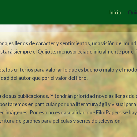
Inicio
Qui
najes llenos de carácter y sentimientos, una visión del mundo
estará siempre el Quijote, menospreciado inicialmente por crí
, los criterios para valorar lo que es bueno o malo y el modo 
dad del autor que por el valor del libro.
a de sus publicaciones. Y tendrán prioridad novelas llenas d
staremos en particular por una literatura ágil y visual para a
s en imágenes. Por eso no es casualidad que FilmPapers se hay
ritura de guiones para películas y series de televisión.