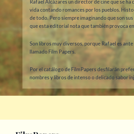
Rafael Alcázares un director de cine que se ha
vida contando romances por los pueblos. Histori
de todo. Pero siempre imaginando que son sus n
que esta editorial nota que también provoca en 
Son libros muy diversos, porque Rafael es ante t
llamado Film Papers.
Por el catálogo de FilmPapers desfilarán prefe
nombres y libros de intenso o delicado sabor i