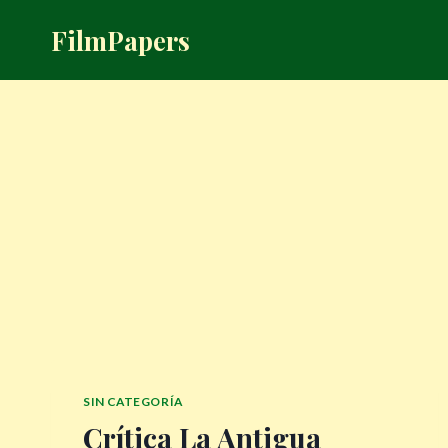
Saltar
FilmPapers
al
contenido
SIN CATEGORÍA
Crítica La Antigua